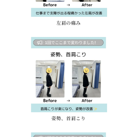
左肩の痛み
姿勢、首肩こり