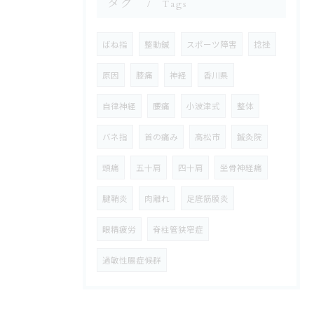
タグ
Tags
ばね指
整動鍼
スポーツ障害
捻挫
原因
膝痛
神経
香川県
自律神経
腰痛
小波津式
整体
バネ指
首の痛み
高松市
鍼灸院
頭痛
五十肩
四十肩
坐骨神経痛
腱鞘炎
肉離れ
足底筋膜炎
眼精疲労
脊柱管狭窄症
過敏性腸症候群