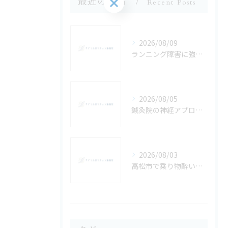
お問い合わせはこちら
最近の投稿
Recent Posts
2026/08/09
ランニング障害に強い鍼灸院選び
2026/08/05
鍼灸院の神経アプローチで膝痛を改善しランニングを快適に続ける方法
2026/08/03
高松市で乗り物酔いを鍼灸で改善