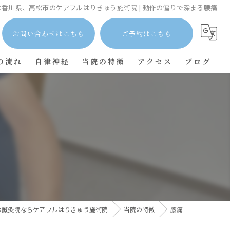
は香川県、高松市のケアフルはりきゅう施術院 | 動作の偏りで深まる腰痛
お問い合わせはこちら
ご予約はこちら
の流れ
自律神経
当院の特徴
アクセス
ブログ
肩こり
コラム
首こり
膝痛
腰痛
の鍼灸院ならケアフルはりきゅう施術院
当院の特徴
腰痛