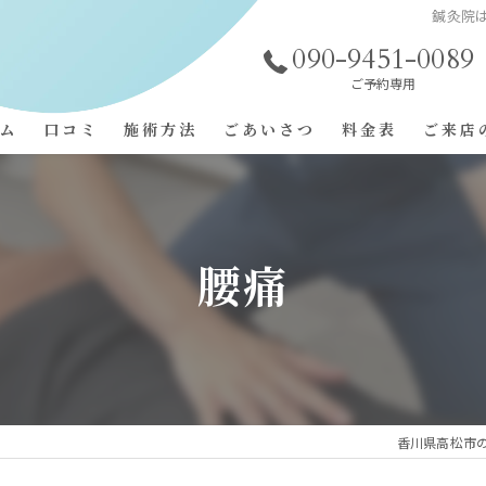
鍼灸院
090-9451-0089
ご予約専用
ム
口コミ
施術方法
ごあいさつ
料金表
ご来店
施術事例
コンセプト
よくある質問
腰痛
香川県高松市