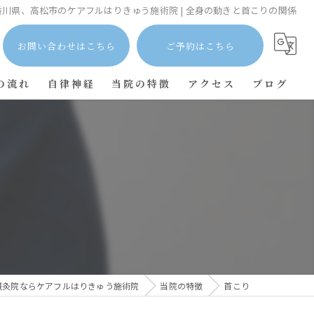
川県、高松市のケアフルはりきゅう施術院 | 全身の動きと首こりの関係
お問い合わせはこちら
ご予約はこちら
の流れ
自律神経
当院の特徴
アクセス
ブログ
肩こり
コラム
首こり
膝痛
腰痛
鍼灸院ならケアフルはりきゅう施術院
当院の特徴
首こり