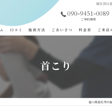
鍼灸院は香
090-9451-0089
ご予約専用
ム
口コミ
施術方法
ごあいさつ
料金表
ご来店
施術事例
コンセプト
よくある質問
首こり
香川県高松市の