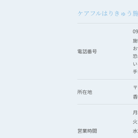
ケアフルはりきゅう
0
施
お
電話番号
恐
い
手
お問い合わせはこちら
〒
所在地
香
月
火
営業時間
水