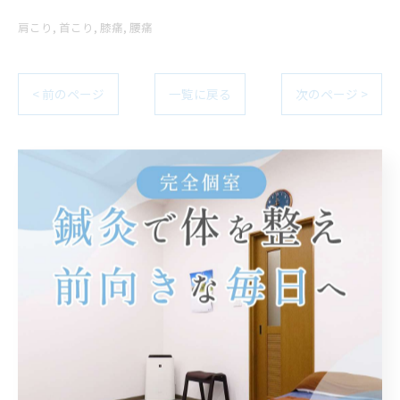
肩こり
首こり
膝痛
腰痛
< 前のページ
一覧に戻る
次のページ >
関連タグ
#整動鍼
#スポーツ障害
#捻挫
#原因
#腰痛
#香川県
#神経
#膝痛
#小波津式
#整体
#高松市
#首の痛み
#足底筋膜炎
#坐骨神経痛
#肉離れ
#鍼灸院