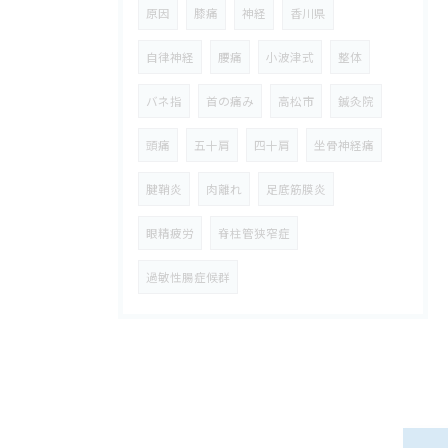
原因
膝痛
神経
香川県
自律神経
腰痛
小波津式
整体
バネ指
首の痛み
高松市
鍼灸院
頭痛
五十肩
四十肩
坐骨神経痛
腱鞘炎
肉離れ
足底筋膜炎
眼精疲労
脊柱管狭窄症
過敏性腸症候群