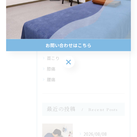
カテゴリー
Categories
全てのカテゴリー
自律神経
お問い合わせはこちら
肩こり
首こり
お問い合わせはこちら
膝痛
腰痛
最近の投稿
Recent Posts
2026/08/08