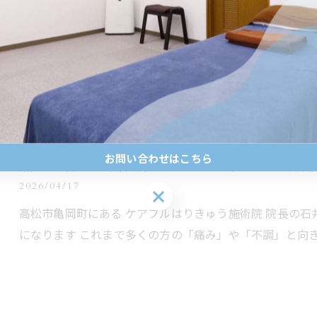
お問い合わせはこちら
痛み改善なら高松市ケアフルはりきゅう施術
2026/04/17
お問い合わせはこちら
高松市亀岡町にある ケアフルはりきゅう施術院 院長の石井
になります これまで多くの方の「痛み」や「不調」と向