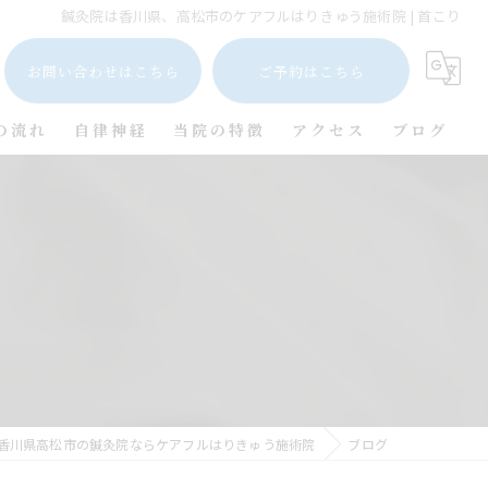
鍼灸院は香川県、高松市のケアフルはりきゅう施術院 | 首こり
お問い合わせはこちら
ご予約はこちら
の流れ
自律神経
当院の特徴
アクセス
ブログ
肩こり
コラム
首こり
膝痛
腰痛
香川県高松市の鍼灸院ならケアフルはりきゅう施術院
ブログ