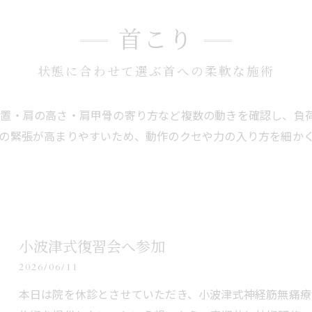
首こり
状態に合わせて選ぶ首への柔軟な施術
位置・肩の高さ・肩甲骨の寄り方など複数の動きを確認し、負
の緊張が高まりやすいため、動作のクセや力の入り方を細か
小波津式復習会へ参加
2026/06/11
本日は院を休診とさせていただき、小波津式神経筋無痛療