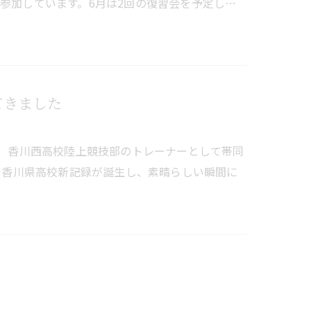
参加しています。6月は2回の復習会を予定し…
てきました
に、香川西高校陸上競技部のトレーナーとして帯同
で香川県高校新記録が誕生し、素晴らしい瞬間に