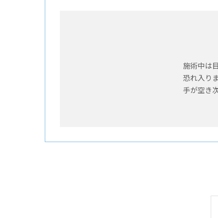
施術中は
恐れ入り
手が空き