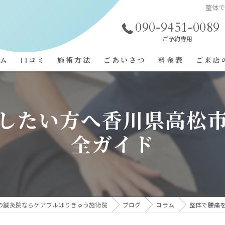
整体
090-9451-0089
ご予約専用
ム
口コミ
施術方法
ごあいさつ
料金表
ご来店
施術事例
コンセプト
したい方へ香川県高松
よくある質問
全ガイド
の鍼灸院ならケアフルはりきゅう施術院
ブログ
コラム
整体で腰痛