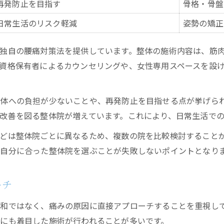
再発防止を目指す
骨格・骨盤
慢性腰痛には整体・整骨院どちらが最適か比較
日常生活のリスク軽減
姿勢の矯正
整体と整骨院の違いを腰痛対策で検証
香川県高松市で自分に合う施術先を見極める
独自の腰痛対策法を提供しています。整体の施術内容は、筋
資格保有者によるカウンセリングや、女性専用スペースを設
整体・整骨院の保険適用範囲と選び方
腰痛改善を目指す施術院の選択基準とは
香川県高松市で整体を選ぶ際の注意点
体への負担が少ないことや、再発防止を目指せる点が挙げら
改善を図る整体院が増えています。これにより、日常生活で
高松市で整体を選ぶ際の比較ポイント一覧
整体院選びで失敗しないための注意事項
どは整体院ごとに異なるため、複数の院を比較検討することが
自分に合った整体院を選ぶことが失敗しないポイントとなり
口コミや実績で見る整体院の選び方
腰痛改善のための整体選びチェックリスト
ーチ
整体の保険適用条件を事前に確認しよう
整体とマッサージの違いを詳しく知る
和ではなく、痛みの原因に直接アプローチすることを重視し
整体とマッサージの違いを腰痛目線で比較
にも着目した施術が行われることが多いです。