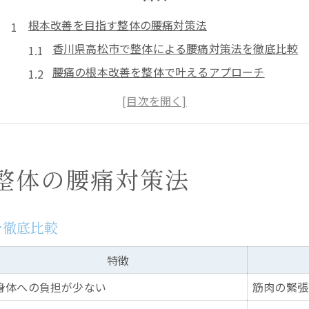
根本改善を目指す整体の腰痛対策法
香川県高松市で整体による腰痛対策法を徹底比較
腰痛の根本改善を整体で叶えるアプローチ
慢性腰痛に適した整体選びのポイント解説
整体で腰痛が再発しにくい理由と対策
高松市で整体を利用する際の注意点まとめ
腰痛に整体が選ばれる理由を解説
整体の腰痛対策法
整体が腰痛改善で注目される理由を分析
香川県高松市で整体を選ぶメリットとは
を徹底比較
腰痛対策に整体が選ばれる背景と実績
整体と他施術の違いを腰痛目線で比較
特徴
腰痛改善を目的に整体を選ぶ際のポイント
身体への負担が少ない
筋肉の緊張
慢性腰痛なら整体と整骨院どちら向き？