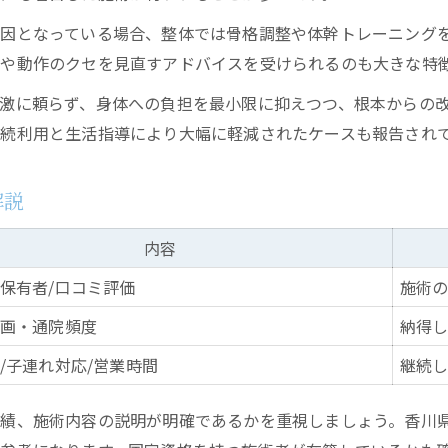
腰痛改善には整体とマッサージどちらが効果的か
因となっている場合、整体では骨格調整や体幹トレーニング
香川県高松市で選ぶ施術法の特徴まとめ
や動作のクセを見直すアドバイスを受けられるのも大きな特
整体とマッサージの施術内容と効果を解説
激に頼らず、身体への負担を最小限に抑えつつ、根本からの
腰痛ケアにおける整体とマッサージの選び方
続利用と生活指導により大幅に軽減されたケースも報告され
自分に合う整体選びで再発を防ぐコツ
再発防止のための整体選び比較ポイント
解説
高松市で腰痛改善に最適な整体の見極め方
内容
整体選びで重視したいチェック項目一覧
お問い合わせはこちら
お問い合わせはこちら
保有者/口コミ評価
施術
腰痛再発を防ぐ整体の活用術を紹介
画・通院頻度
納得
自分に合う整体を見つけるためのコツ
/子連れ対応/営業時間
継続
績、施術内容の説明が明確であるかを重視しましょう。香川県