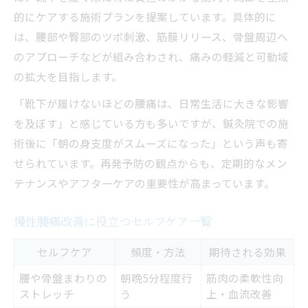
的にケアする施術プランを提案しています。具体的に
は、腰部や臀部のツボ刺激、筋膜リリース、骨盤周辺へ
のアプローチなどが組み合わされ、痛みの軽減と可動域
の拡大を目指します。
「靴下が履けないほどの腰痛は、日常生活に大きな影響
を及ぼす」と感じている方も多いですが、鍼灸院での施
術後に「朝の身支度がスムーズになった」という声も寄
せられています。再発予防の観点からも、定期的なメン
テナンスやアフターケアの重要性が高まっています。
慢性腰痛改善に役立つセルフケア一覧
セルフケア
頻度・方法
期待される効果
腰や骨盤まわりの
朝晩5分程度行
筋肉の柔軟性向
ストレッチ
う
上・血流改善