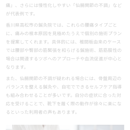
腰痛改善を支える鍼灸院の東洋医学理論
痛」、さらには慢性化しやすい「仙腸関節の不調」など
なぜ鍼灸院は腰痛に効果的なのか
が代表例です。
東洋医学の視点から見た腰痛の原因
香川県高松市の鍼灸院では、これらの腰痛タイプごと
鍼灸院で期待できる根本改善プロセス
に、痛みの根本原因を見極めたうえで個別の施術プラン
女性の腰痛ケアに鍼灸院が選ばれる背景
を提案してくれます。具体的には、椎間板由来のケース
では腰部や臀部の筋緊張を和らげる鍼施術、筋筋膜性の
女性の腰痛悩みに強い鍼灸院の特徴比較
場合は関連するツボへのアプローチや血流促進が中心と
産後や妊娠中でも安心の鍼灸院の魅力
なります。
女性スタッフ在籍鍼灸院の安心感とは
また、仙腸関節の不調が疑われる場合には、骨盤周辺の
女性専用鍼灸院が支持される理由
バランスを整える鍼灸や、自宅でできるセルフケア指導
美容や骨盤矯正もできる鍼灸院の強み
も組み合わせることが多いです。自分の症状に合った対
日常が変わる鍼灸院での腰痛根本アプローチ
応を受けることで、靴下を履く際の動作が徐々に楽にな
腰痛改善までの鍼灸院施術ステップ一覧
るといった利用者の声もあります。
日常生活がラクになる鍼灸院の実践法
再発防止を目指す鍼灸院のサポート内容