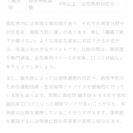
C鍼灸
自律神経調
8年以上
女性専用対応可
院
整
高松市内には多様な鍼灸院があり、それぞれ得意分野や
対応症状、施術方針に違いがあります。特に「腰痛で靴
下が履けない」ような深刻な症状に対応できるか否か
は、院選びの大きなポイントです。比較の際は、施術歴
や専門資格、女性専用スペースの有無、口コミ評価など
をチェックしましょう。
また、鍼灸院によっては保険適用の可否や、再発予防の
ための運動指導・生活習慣アドバイスを積極的に行って
いる院もあります。実際に高松市 鍼灸院 おすすめや高松
鍼灸院 口コミといった検索ワードが多いことからも、利
用者は比較を重視していることがうかがえます。選択肢
を整理するには特徴比較の早見表が非常に役立ちます。