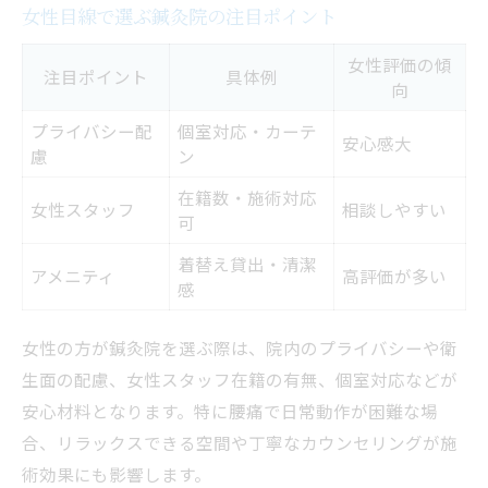
女性目線で選ぶ鍼灸院の注目ポイント
女性評価の傾
注目ポイント
具体例
向
プライバシー配
個室対応・カーテ
安心感大
慮
ン
在籍数・施術対応
女性スタッフ
相談しやすい
可
着替え貸出・清潔
アメニティ
高評価が多い
感
女性の方が鍼灸院を選ぶ際は、院内のプライバシーや衛
生面の配慮、女性スタッフ在籍の有無、個室対応などが
安心材料となります。特に腰痛で日常動作が困難な場
合、リラックスできる空間や丁寧なカウンセリングが施
術効果にも影響します。