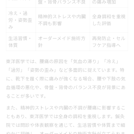
盤・背骨バランス不良
の痛み増加
冷え・過
精神的ストレスや内臓
全身調和を重視
労・姿勢歪
不調も影響
した評価
み
生活習慣・
オーダーメイド施術方
再発防止・セル
体質
針
フケア指導へ
東洋医学では、腰痛の原因を「気血の滞り」「冷え」
「過労」「姿勢の歪み」など多面的に捉えています。特
に、靴下を履く際に痛みが強くなる場合、腰や下肢の気
血循環の悪化や、骨盤・背骨のバランス不良が背景にあ
ることが多いです。
また、精神的ストレスや内臓の不調が腰痛に影響するこ
ともあり、東洋医学では全身の調和を重視します。鍼灸
院では問診や体表観察を通じて、生活習慣や体質まで細
やかに評価し、オーダーメイドの施術方針が立てられま