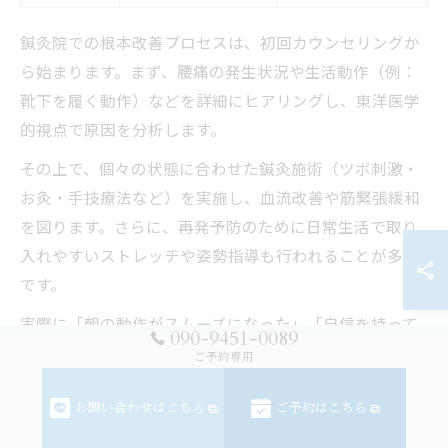
鍼灸院での根本改善プロセスは、初回カウンセリングか
ら始まります。まず、腰痛の発生状況や生活動作（例：
靴下を履く動作）などを詳細にヒアリングし、東洋医学
的視点で原因を分析します。
その上で、個々の状態に合わせた鍼灸施術（ツボ刺激・
お灸・手技療法など）を実施し、血流改善や筋緊張緩和
を図ります。さらに、再発予防のために日常生活で取り
入れやすいストレッチや姿勢指導も行われることが多い
です。
実際に「朝の動作がスムーズになった」「自信を持って
090-9451-0089
靴下が履けるようになった」といった利用者の声が寄せ
ご予約専用
られており、香川県高松市の鍼灸院でもこうした根本改
善サポートが高評価を受けています。
お問い合わせはこちら
ご予約はこちら