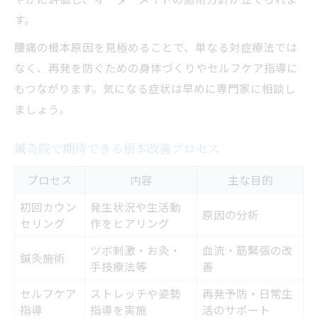
す。
腰痛の根本原因を見極めることで、単なる対症療法では
なく、再発を防ぐための身体づくりやセルフケア指導に
もつながります。気になる症状は早めに専門家に相談し
ましょう。
鍼灸院で期待できる根本改善プロセス
プロセス
内容
主な目的
初回カウン
発生状況や生活動
原因の分析
セリング
作をヒアリング
ツボ刺激・お灸・
血流・筋緊張の改
鍼灸施術
手技療法等
善
セルフケア
ストレッチや姿勢
再発予防・日常生
指導
指導を実施
活のサポート