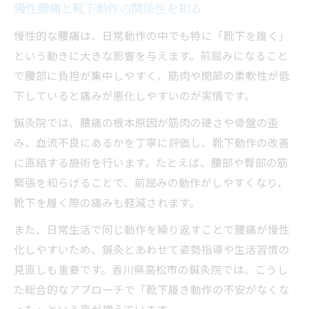
慢性腰痛と靴下動作の関係性を知る
慢性的な腰痛は、日常動作の中でも特に「靴下を履く」
という動きに大きな影響を与えます。前屈みになること
で腰部に負担が集中しやすく、筋肉や関節の柔軟性が低
下していると痛みが悪化しやすいのが実情です。
鍼灸院では、腰痛の根本原因が筋肉の硬さや骨盤の歪
み、血流不良にあるかを丁寧に評価し、靴下動作の改善
に直結する施術を行います。たとえば、腰部や臀部の筋
緊張を和らげることで、前屈みの動作がしやすくなり、
靴下を履く際の痛みも軽減されます。
また、日常生活で同じ動作を繰り返すことで腰痛が慢性
化しやすいため、鍼灸とあわせて姿勢指導や生活習慣の
見直しも重要です。香川県高松市の鍼灸院では、こうし
た総合的なアプローチで「靴下履き動作の不安がなくな
った」という声が増えています。