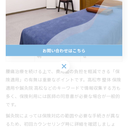
判断ポイン
内容
注意点
ト
保険適用有
医師の同意書要
事前確認必須
無
対応範囲
院によって異なる
詳細聞き取り
カウンセリング時説
不明点は問い合わ
お問い合わせはこちら
手続き方法
明
せ
お問い合わせはこちら
腰痛治療を続ける上で、費用面の負担を軽減できる「保
険適用」の有無は重要なポイントです。高松市 整体 保険
適用や鍼灸院 高松などのキーワードで情報収集する方も
多く、保険利用には医師の同意書が必要な場合が一般的
です。
鍼灸院によっては保険対応の範囲や必要な手続きが異な
るため、初回カウンセリング時に詳細を確認しましょ