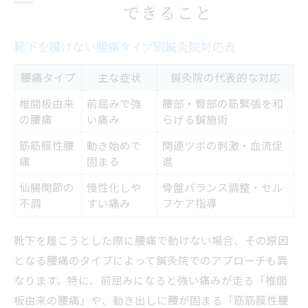
できること
女性目線で選ぶ鍼灸院の注目ポイント
口コミや実績から見る鍼灸院の選び方
靴下を履けない腰痛タイプ別鍼灸院対応表
保険適用が可能な鍼灸院の見極め方
腰痛タイプ
主な症状
鍼灸院の代表的な対応
高松市で鍼灸院を比較する際のコツ
椎間板由来
前屈みで強
腰部・臀部の筋緊張を和
慢性腰痛と靴下動作の悩みを和らげる秘訣
の腰痛
い痛み
らげる鍼施術
腰痛時の靴下動作をラクにする鍼灸院活用
筋筋膜性腰
動き始めで
関連ツボの刺激・血流促
法
痛
固まる
進
慢性腰痛改善に役立つセルフケア一覧
仙腸関節の
慢性化しや
骨盤バランス調整・セル
鍼灸院で受ける腰痛緩和サポートとは
不調
すい痛み
フケア指導
靴下が履けない方への具体的アドバイス
靴下を履こうとした際に腰痛で動けない場合、その原因
腰痛を悪化させない日常動作の工夫
となる腰痛のタイプによって鍼灸院でのアプローチも異
鍼灸の東洋医学で腰痛改善を目指す理由
なります。特に、前屈みになると強い痛みが走る「椎間
東洋医学的アプローチ鍼灸院での実例集
板由来の腰痛」や、動き出しに腰が固まる「筋筋膜性腰