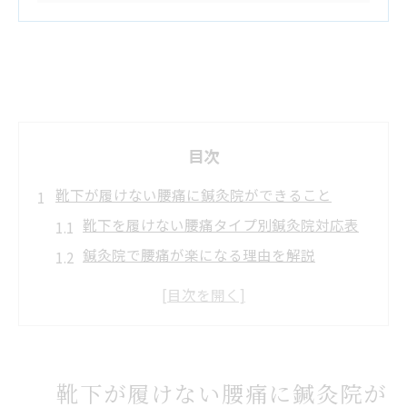
目次
靴下が履けない腰痛に鍼灸院ができること
靴下を履けない腰痛タイプ別鍼灸院対応表
鍼灸院で腰痛が楽になる理由を解説
日常動作の負担を減らす鍼灸院の工夫
慢性腰痛と靴下動作の関係性を知る
鍼灸院が根本改善に強い理由とは
高松市で鍼灸院を選ぶ際のポイント紹介
靴下が履けない腰痛に鍼灸院が
高松市鍼灸院の特徴比較早見表