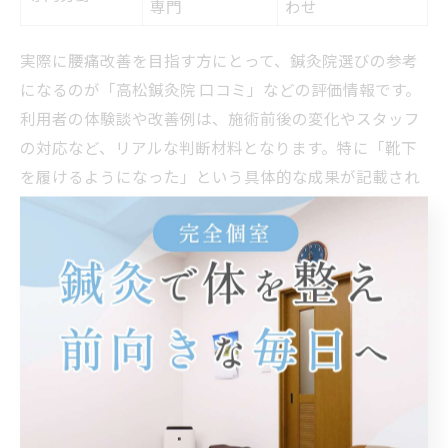
専門
わせ
実際に腰痛改善を目指す方にとって、鍼灸院選びの参考
になるのが「高松鍼灸院 口コミ」などの評価情報です。
利用者の体験談や改善例は、施術前後の変化やスタッフ
の対応など、リアルな判断材料となります。特に「靴下
を履けるようになった」という具体的な成果が記載され
ている口コミは信頼性が高いといえるでしょう。
また、鍼灸師の経験年数や実績、症例数なども重要なチ
ェックポイントです。腰痛専門・女性対応など、得意分
野が明確な鍼灸院は、再発予防や身体全体のバランス調
整にも強みがあります。選ぶ際は、実際の施術例や改善
報告の有無を確認しましょう。
保険適用が可能な鍼灸院の見極め方