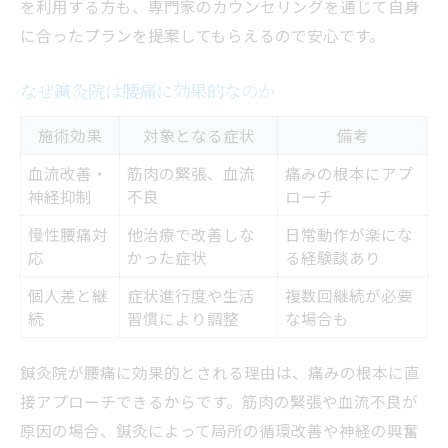
を利用する方も、専門家のカウンセリングを通じて自身
に合ったプランを提案してもらえるので安心です。
なぜ鍼灸院は腰痛に効果的なのか
施術効果
対象となる症状
備考
血流改善・
筋肉の緊張、血流
痛みの根本にアプ
神経抑制
不良
ローチ
慢性腰痛対
他治療で改善しな
日常動作が楽にな
応
かった症状
る経験談あり
個人差と継
症状進行度や生活
複数回継続が必要
続
習慣により調整
な場合も
鍼灸院が腰痛に効果的とされる理由は、痛みの根本に直
接アプローチできるからです。筋肉の緊張や血流不良が
原因の場合、鍼灸によって局所の循環改善や神経の興奮