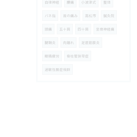
自律神経
腰痛
小波津式
整体
バネ指
首の痛み
高松市
鍼灸院
頭痛
五十肩
四十肩
坐骨神経痛
腱鞘炎
肉離れ
足底筋膜炎
眼精疲労
脊柱管狭窄症
過敏性腸症候群