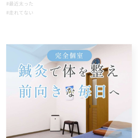
#最近太った
#走れてない
< 前のページ
一覧に戻る
次のページ >
関連タグ
#高松市
カテゴリー
Categories