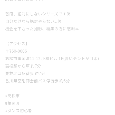
普段、絶対にしないシリーズです笑
自分だけなら絶対やらない....笑
機会を下さった撮影、編集の方に感謝🙏
【アクセス】
〒760-0006
高松市亀岡町11-12 小橋ビル 1F(青いテントが目印)
高松駅から車 約7分
栗林北口駅徒歩 約7分
香川県薬剤師会前バス停徒歩 約6分
#高松市
#亀岡町
#ダンス初心者