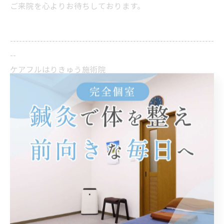
ご来院を心よりお待ちしております。
--------------------------------------------------------------------
--
ケアフルはりきゅう施術院
住所 :
香川県高松市亀岡町１１−１２ 小橋ビル 1F
電話番号 : 090-9451-0089
高松市で自律神経を整える施術
高松市で肩こりの原因を探る視点
高松市で首こりを支える施術
--------------------------------------------------------------------