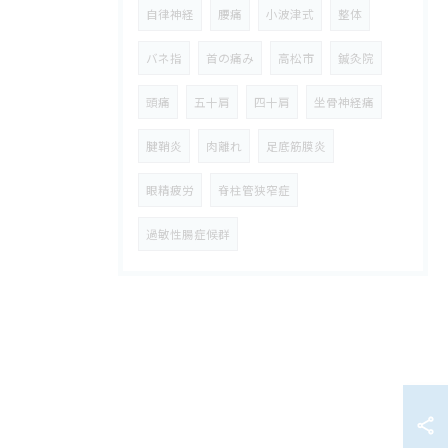
自律神経
腰痛
小波津式
整体
バネ指
首の痛み
高松市
鍼灸院
頭痛
五十肩
四十肩
坐骨神経痛
腱鞘炎
肉離れ
足底筋膜炎
眼精疲労
脊柱管狭窄症
過敏性腸症候群